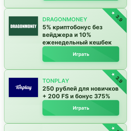
3.9
DRAGONMONEY
5% криптобонус без
вейджера и 10%
еженедельный кешбек
Играть
3.9
TONPLAY
250 рублей для новичков
+ 200 FS и бонус 375%
Играть