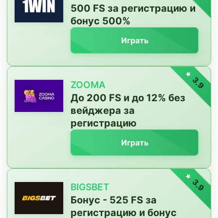
500 FS за регистрацию и
бонус 500%
Играть
3.9
ZOOMA
До 200 FS и до 12% без
вейджера за
регистрацию
Играть
3.9
BIGSBET
Бонус - 525 FS за
регистрацию и бонус