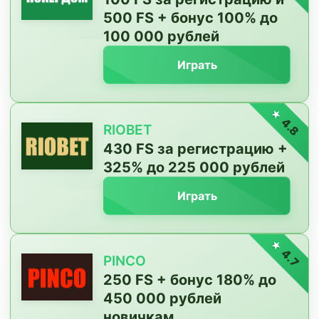
500 FS + бонус 100% до
100 000 рублей
Играть
4.8
RIOBET
430 FS за регистрацию +
325% до 225 000 рублей
Играть
4.7
PINCO
250 FS + бонус 180% до
450 000 рублей
новичкам