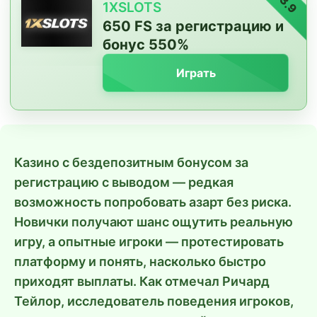
3.9
1XSLOTS
650 FS за регистрацию и
бонус 550%
Играть
Казино с бездепозитным бонусом за
регистрацию с выводом — редкая
возможность попробовать азарт без риска.
Новички получают шанс ощутить реальную
игру, а опытные игроки — протестировать
платформу и понять, насколько быстро
приходят выплаты. Как отмечал Ричард
Тейлор, исследователь поведения игроков,