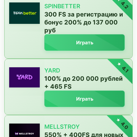
4.2
SPINBETTER
300 FS за регистрацию и
бонус 200% до 137 000
руб
Играть
4.1
YARD
100% до 200 000 рублей
+ 465 FS
Играть
4.0
MELLSTROY
550% + 400FS для новых