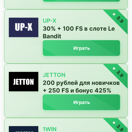
3.9
UP-X
30% + 100 FS в слоте Le
Bandit
Играть
3.9
JETTON
200 рублей для новичков
+ 250 FS и бонус 425%
Играть
3.9
1WIN